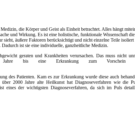
Medizin, die Körper und Geist als Einheit betrachtet. Alles hängt mite
ache und Wirkung. Es ist eine holistische, funktionale Wissenschaft di
sieht, äußere Faktoren berücksichtigt und nicht einzelne Teile isoliert
 Dadurch ist sie eine individuelle, ganzheitliche Medizin.
gewicht geraten und Krankheiten verursachen. Das muss nicht unm
 Jahre bis eine Erkrankung zum Vorschein k
tung des Patienten. Kam es zur Erkrankung wurde diese auch behande
e über 2000 Jahre alte Heilkunst hat Diagnoseverfahren wie die P
t eines der wichtigsten Diagnoseverfahren, da sich im Puls detaill