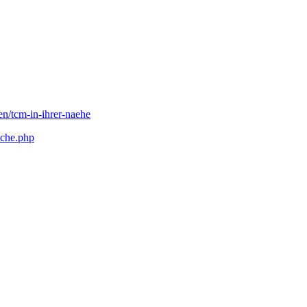
en/tcm-in-ihrer-naehe
uche.php