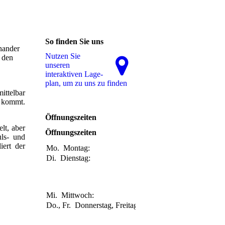
So finden Sie uns
inander
Nutzen Sie
e den
unseren
interaktiven La­ge­
plan, um zu uns zu finden
ittelbar
ommt.
Öffnungszeiten
lt, aber
Öffnungszeiten
uls- und
iert der
Mo.
Montag:
Geschlossen
Di.
Dienstag:
08:00-12:00
Uhr
14:00-18:00
Uhr
Mi.
Mittwoch:
Geschlossen
Do., Fr.
Donnerstag, Freitag:
08:00-12:00
Uhr
14:00-18:00