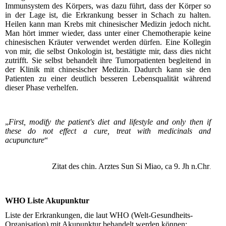
Immunsystem des Körpers, was dazu führt, dass der Körper so
in der Lage ist, die Erkrankung besser in Schach zu halten.
Heilen kann man Krebs mit chinesischer Medizin jedoch nicht.
Man hört immer wieder, dass unter einer Chemotherapie keine
chinesischen Kräuter verwendet werden dürfen. Eine Kollegin
von mir, die selbst Onkologin ist, bestätigte mir, dass dies nicht
zutrifft. Sie selbst behandelt ihre Tumorpatienten begleitend in
der Klinik mit chinesischer Medizin. Dadurch kann sie den
Patienten zu einer deutlich besseren Lebensqualität während
dieser Phase verhelfen.
„
First, modify the patient's diet and lifestyle and only then if
these do not effect a cure, treat with medicinals and
acupuncture
“
Zitat des chin. Arztes Sun Si Miao, ca 9. Jh n.Chr
.
WHO Liste Akupunktur
Liste der Erkrankungen, die laut WHO (Welt-Gesundheits-
Organisation) mit Akupunktur behandelt werden können: