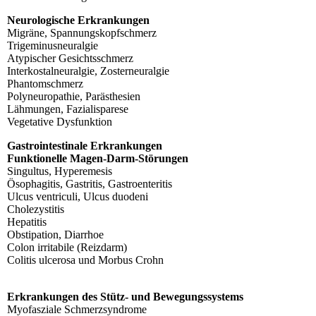
Neurologische Erkrankungen
Migräne, Spannungskopfschmerz
Trigeminusneuralgie
Atypischer Gesichtsschmerz
Interkostalneuralgie, Zosterneuralgie
Phantomschmerz
Polyneuropathie, Parästhesien
Lähmungen, Fazialisparese
Vegetative Dysfunktion
Gastrointestinale Erkrankungen
Funktionelle Magen-Darm-Störungen
Singultus, Hyperemesis
Ösophagitis, Gastritis, Gastroenteritis
Ulcus ventriculi, Ulcus duodeni
Cholezystitis
Hepatitis
Obstipation, Diarrhoe
Colon irritabile (Reizdarm)
Colitis ulcerosa und Morbus Crohn
Erkrankungen des Stütz- und Bewegungssystems
Myofasziale Schmerzsyndrome